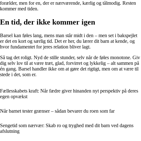
forælder, men for en, der er nærværende, kærlig og tålmodig. Resten
kommer med tiden.
En tid, der ikke kommer igen
Barsel kan føles lang, mens man står midt i den – men set i bakspejlet
er det en kort og særlig tid. Det er her, du lærer dit barn at kende, og
hvor fundamentet for jeres relation bliver lagt.
Så tag det roligt. Nyd de stille stunder, selv når de føles monotone. Giv
dig selv lov til at være træt, glad, forvirret og lykkelig – alt sammen på
én gang. Barsel handler ikke om at gøre det rigtigt, men om at være til
stede i det, som er.
Fællesskabets kraft: Når fædre giver hinanden nyt perspektiv på deres
egen opvækst
Når barnet tester grænser – sådan bevarer du roen som far
Sengetid som nærvær: Skab ro og tryghed med dit barn ved dagens
afslutning