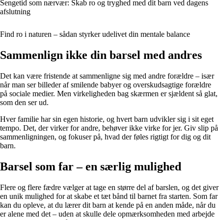
Sengetid som nærvær: Skab ro og tryghed med dit barn ved dagens
afslutning
Find ro i naturen – sådan styrker udelivet din mentale balance
Sammenlign ikke din barsel med andres
Det kan være fristende at sammenligne sig med andre forældre – især
når man ser billeder af smilende babyer og overskudsagtige forældre
på sociale medier. Men virkeligheden bag skærmen er sjældent så glat,
som den ser ud.
Hver familie har sin egen historie, og hvert barn udvikler sig i sit eget
tempo. Det, der virker for andre, behøver ikke virke for jer. Giv slip på
sammenligningen, og fokuser på, hvad der føles rigtigt for dig og dit
barn.
Barsel som far – en særlig mulighed
Flere og flere fædre vælger at tage en større del af barslen, og det giver
en unik mulighed for at skabe et tæt bånd til barnet fra starten. Som far
kan du opleve, at du lærer dit barn at kende på en anden måde, når du
er alene med det – uden at skulle dele opmærksomheden med arbejde