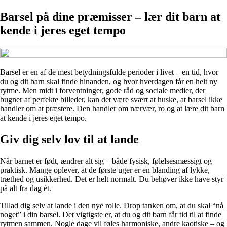
Barsel på dine præmisser – lær dit barn at
kende i jeres eget tempo
Barsel er en af de mest betydningsfulde perioder i livet – en tid, hvor
du og dit barn skal finde hinanden, og hvor hverdagen får en helt ny
rytme. Men midt i forventninger, gode råd og sociale medier, der
bugner af perfekte billeder, kan det være svært at huske, at barsel ikke
handler om at præstere. Den handler om nærvær, ro og at lære dit barn
at kende i jeres eget tempo.
Giv dig selv lov til at lande
Når barnet er født, ændrer alt sig – både fysisk, følelsesmæssigt og
praktisk. Mange oplever, at de første uger er en blanding af lykke,
træthed og usikkerhed. Det er helt normalt. Du behøver ikke have styr
på alt fra dag ét.
Tillad dig selv at lande i den nye rolle. Drop tanken om, at du skal “nå
noget” i din barsel. Det vigtigste er, at du og dit barn får tid til at finde
rytmen sammen. Nogle dage vil føles harmoniske, andre kaotiske – og