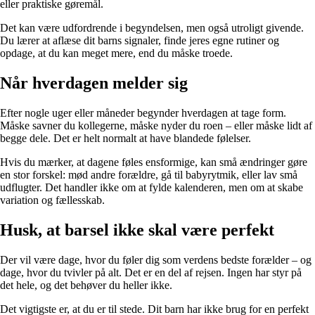
eller praktiske gøremål.
Det kan være udfordrende i begyndelsen, men også utroligt givende.
Du lærer at aflæse dit barns signaler, finde jeres egne rutiner og
opdage, at du kan meget mere, end du måske troede.
Når hverdagen melder sig
Efter nogle uger eller måneder begynder hverdagen at tage form.
Måske savner du kollegerne, måske nyder du roen – eller måske lidt af
begge dele. Det er helt normalt at have blandede følelser.
Hvis du mærker, at dagene føles ensformige, kan små ændringer gøre
en stor forskel: mød andre forældre, gå til babyrytmik, eller lav små
udflugter. Det handler ikke om at fylde kalenderen, men om at skabe
variation og fællesskab.
Husk, at barsel ikke skal være perfekt
Der vil være dage, hvor du føler dig som verdens bedste forælder – og
dage, hvor du tvivler på alt. Det er en del af rejsen. Ingen har styr på
det hele, og det behøver du heller ikke.
Det vigtigste er, at du er til stede. Dit barn har ikke brug for en perfekt