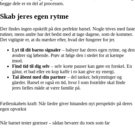
begge dele er en del af processen.
Skab jeres egen rytme
Der findes ingen opskrift på den perfekte barsel. Nogle trives med faste
rutiner, mens andre har det bedst med at tage dagene, som de kommer.
Det vigtigste er, at du mærker efter, hvad der fungerer for jer.
Lyt til dit barns signaler
– babyer har deres egen rytme, og den
ændrer sig løbende. Prøv at følge den i stedet for at kæmpe
imod.
Find tid til dig selv
– selv korte pauser kan gøre en forskel. En
gåtur, et bad eller en kop kaffe i ro kan give ny energi.
Tal åbent med din partner
– del tanker, bekymringer og
glæder. Barsel er også en tid, hvor I som forældre skal finde
jeres fælles måde at være familie på.
Fællesskabets kraft: Når fædre giver hinanden nyt perspektiv på deres
egen opvækst
Når barnet tester grænser – sådan bevarer du roen som far